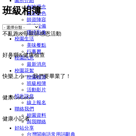
園所介紹
創校理念
班級相簿
教學特色
師資陣容
環境設備
環繞影像
不亂跑&母親節感恩活動
校園生活
美味餐點
行事曆
好鼻獅&健康檢查
校園訊息
最新消息
校園花絮
快樂上小一~我們要畢業了！
校園相簿
班級相簿
活動影片
招生訊息
健康GoGoGo
線上報名
聯絡我們
校園資料
健康小記者
與我聯絡
好站分享
台灣閩南語常用詞辭典