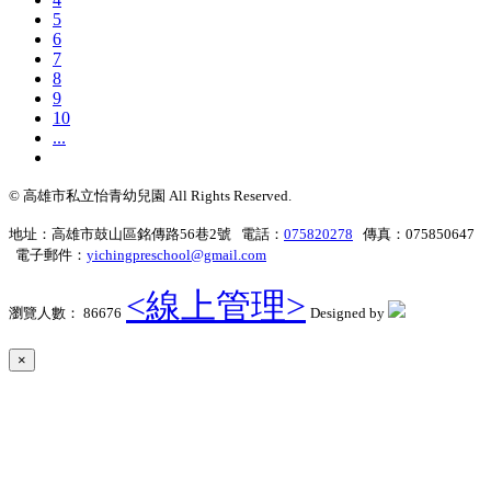
5
6
7
8
9
10
...
© 高雄市私立怡青幼兒園 All Rights Reserved.
地址：高雄市鼓山區銘傳路56巷2號 電話：
075820278
傳真：075850647
電子郵件：
yichingpreschool@gmail.com
<線上管理>
瀏覽人數： 86676
Designed by
×