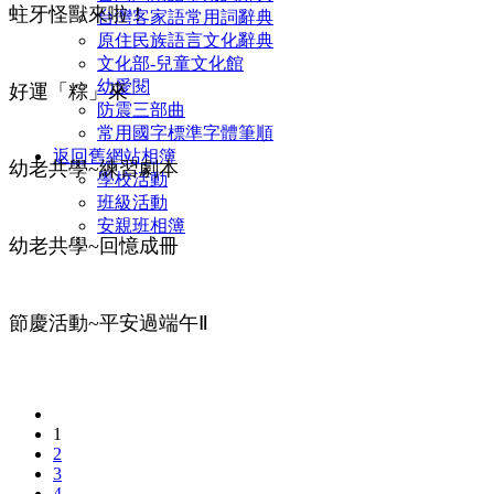
蛀牙怪獸來啦！
台灣客家語常用詞辭典
原住民族語言文化辭典
文化部-兒童文化館
幼愛閱
好運「粽」來
防震三部曲
常用國字標準字體筆順
返回舊網站相簿
幼老共學~練習劇本
學校活動
班級活動
安親班相簿
幼老共學~回憶成冊
節慶活動~平安過端午Ⅱ
1
2
3
4