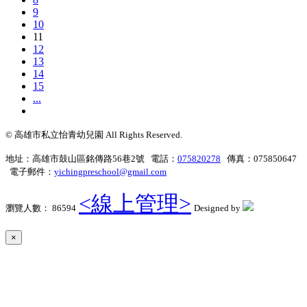
9
10
11
12
13
14
15
...
© 高雄市私立怡青幼兒園 All Rights Reserved.
地址：高雄市鼓山區銘傳路56巷2號 電話：
075820278
傳真：075850647
電子郵件：
yichingpreschool@gmail.com
<線上管理>
瀏覽人數： 86594
Designed by
×