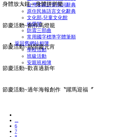
身體放大鏡～身體拼拼樂
台灣客家語常用詞辭典
原住民族語言文化辭典
文化部-兒童文化館
幼愛閱
節慶活動~創作馬燈籠
防震三部曲
常用國字標準字體筆順
返回舊網站相簿
節慶活動~熱鬧慶元宵
學校活動
班級活動
安親班相簿
節慶活動~歡喜過新年
節慶活動~過年海報創作〝躍馬迎福〞
...
6
7
8