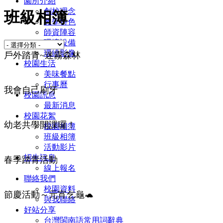
園所介紹
創校理念
班級相簿
教學特色
師資陣容
環境設備
環繞影像
戶外踏青~迷霧森林
校園生活
美味餐點
行事曆
我會自己刷牙
校園訊息
最新消息
校園花絮
幼老共學開課囉！
校園相簿
班級相簿
活動影片
招生訊息
春季踏青活動
線上報名
聯絡我們
校園資料
節慶活動～元宵乞龜🐢
與我聯絡
好站分享
台灣閩南語常用詞辭典