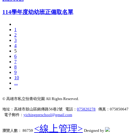
114學年度幼幼班正備取名單
1
2
3
4
5
6
7
8
9
10
...
© 高雄市私立怡青幼兒園 All Rights Reserved.
地址：高雄市鼓山區銘傳路56巷2號 電話：
075820278
傳真：075850647
電子郵件：
yichingpreschool@gmail.com
<線上管理>
瀏覽人數： 86759
Designed by