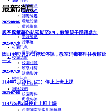
園所介紹
創校理念
最新消息
教學特色
師資陣容
環境設備
2025/08/06
環繞影像
校園生活
親子風箏著色趴延期至8/9，歡迎親子踴躍參加
美味餐點
行事曆
2025/07/28
校園訊息
最新消息
因114年7月29日停班停課，教室消毒整理往後順延
校園花絮
一天
校園相簿
班級相簿
2025/07/28
活動影片
招生訊息
114年7月29日（二）停止上班上課
線上報名
聯絡我們
2025/07/06
校園資料
與我聯絡
114年7月7日停止上班上課
好站分享
台灣閩南語常用詞辭典